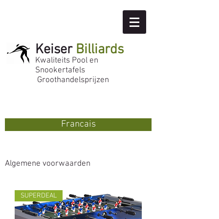
Keiser
Billiards
Kwaliteits Pool en
Snookertafels
Groothandelsprijzen
Francais
Algemene voorwaarden
SUPERDEAL