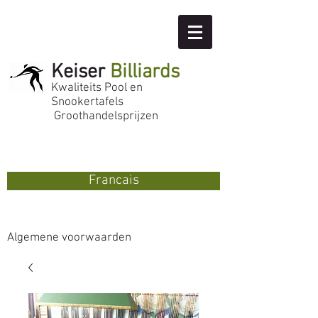
Keiser
Billiards
Kwaliteits Pool en
Snookertafels
Groothandelsprijzen
Francais
Algemene voorwaarden