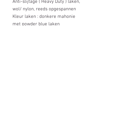
Anti-slijtage ( Heavy Duty ) laken,
wol/ nylon, reeds opgespannen
Kleur laken : donkere mahonie
met powder blue laken
Kleur laken : zwart met electric blue
laken
Kleur laken : zwart met rood laken
Kleur laken : zwart met purper
laken
Kleur laken : witte uitvoering met
powder blue laken
Verpakking : meerdere dozen en 3
leistenen apart
Montage : professioneel
Inclusief : 2 competitiekeu's ( K33 )
van 1,46 m. , poolballen ( 2 1/4), 2
krijtjes en driehoek.
Levertermijn : zeer snel ( uit
voorraad )